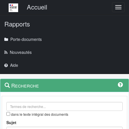
Menu principal
Accueil
Toggl
Rapports
Porte-documents
Nouveautés
Aide
Menu
Navigation
Recherche
contextuel
et
outils
annexes
dans le texte intégral des documents
Sujet