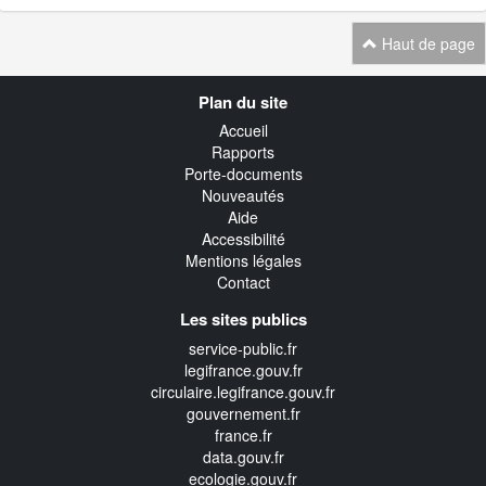
Haut de page
Navigation
Plan du site
transverse
Accueil
Rapports
Porte-documents
Nouveautés
Aide
Accessibilité
Mentions légales
Contact
Les sites publics
service-public.fr
legifrance.gouv.fr
circulaire.legifrance.gouv.fr
gouvernement.fr
france.fr
data.gouv.fr
ecologie.gouv.fr