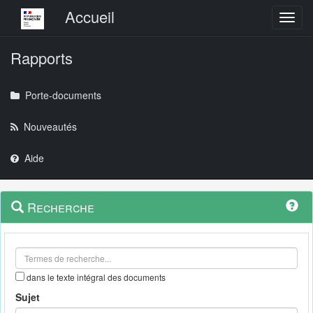
Menu principal
Accueil
Toggl
Rapports
Porte-documents
Nouveautés
Aide
Menu
Navigation
Recherche
contextuel
et
outils
annexes
dans le texte intégral des documents
Sujet