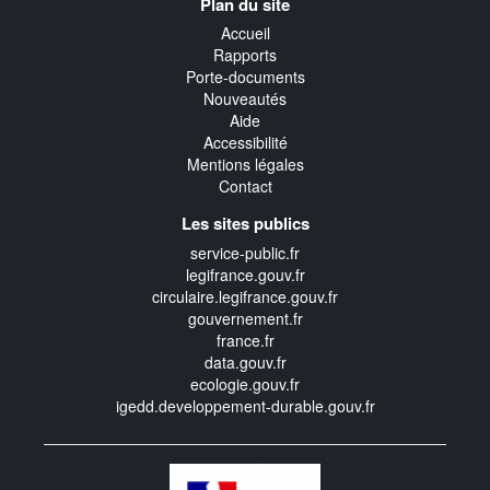
Plan du site
transverse
Accueil
Rapports
Porte-documents
Nouveautés
Aide
Accessibilité
Mentions légales
Contact
Les sites publics
service-public.fr
legifrance.gouv.fr
circulaire.legifrance.gouv.fr
gouvernement.fr
france.fr
data.gouv.fr
ecologie.gouv.fr
igedd.developpement-durable.gouv.fr