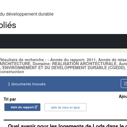
t du développement durable
liés
Résultats de recherche : - Année du rapport: 2011, Année de mise
ARCHITECTURE, Domaine: REALISATION ARCHITECTURALE, Aut
L'ENVIRONNEMENT ET DU DEVELOPPEMENT DURABLE (CGEDD), Mot
construction
1 documents trouvés
Ajou
Tri par
date du rapport
date de mise en ligne
Quel avenir pour les logements de Lods dans le q