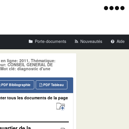
Menu
d'acce
Porte-documents
Nouveautés
Aide
 en ligne: 2011, Thématique:
eur: CONSEIL GENERAL DE
 clé: diagnostic d'une
PDF Bibliographie
PDF Tableau
ter tous les documents de la page
uartier de la