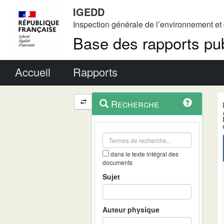
IGEDD
Inspection générale de l’environnement e
Base des rapports pub
Menu principal
Accueil
Rapports
Menu
Navigation
Recherche
contextuel
et
outils
annexes
dans le texte intégral des
documents
Sujet
Auteur physique