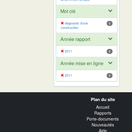
Mot clé
diagnostic d'une
1
construction
Année rapport
2011
1
Année mise en ligne
2011
1
Navigation
Plan du site
transverse
Accueil
Rapports
Porte-documents
Nouveautés
Aide