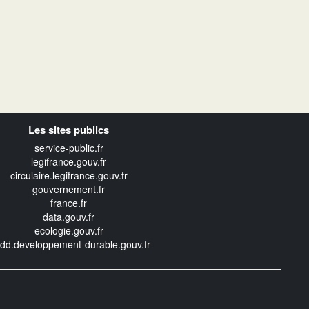
Les sites publics
service-public.fr
legifrance.gouv.fr
circulaire.legifrance.gouv.fr
gouvernement.fr
france.fr
data.gouv.fr
ecologie.gouv.fr
edd.developpement-durable.gouv.fr