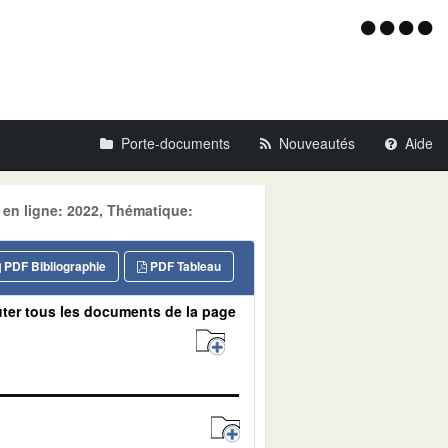
Menu
d'acce
Porte-documents
Nouveautés
Aide
 en ligne: 2022, Thématique:
PDF Bibliographie
PDF Tableau
ter tous les documents de la page