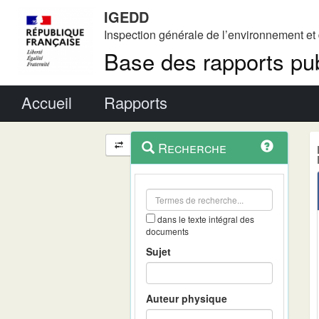
IGEDD
Inspection générale de l’environnement e
Base des rapports pub
Menu principal
Accueil
Rapports
Menu
Navigation
Recherche
contextuel
et
outils
annexes
dans le texte intégral des
documents
Sujet
Auteur physique