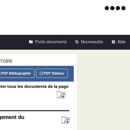
Menu
d'acce
Porte-documents
Nouveautés
Aide
ITOIRE
PDF Bibliographie
PDF Tableau
ter tous les documents de la page
agement du