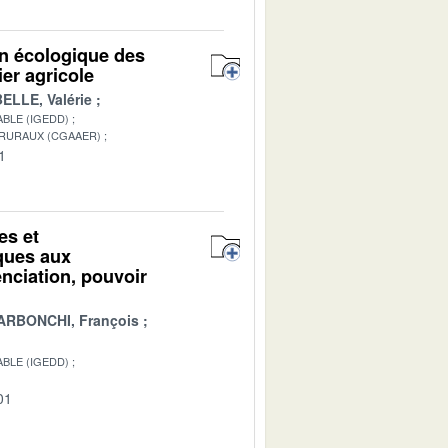
on écologique des
er agricole
ELLE, Valérie
BLE (IGEDD)
 RURAUX (CGAAER)
1
es et
iques aux
renciation, pouvoir
ARBONCHI, François
BLE (IGEDD)
01