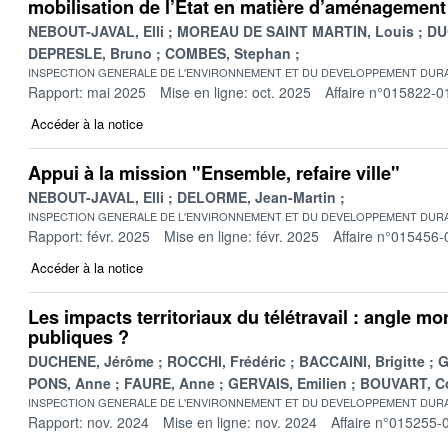
mobilisation de l’Etat en matière d’aménagement
NEBOUT-JAVAL, Elli
MOREAU DE SAINT MARTIN, Louis
DU
DEPRESLE, Bruno
COMBES, Stephan
INSPECTION GENERALE DE L'ENVIRONNEMENT ET DU DEVELOPPEMENT DURA
Rapport: mai 2025
Mise en ligne: oct. 2025
Affaire n°015822-0
Accéder à la notice
Appui à la mission "Ensemble, refaire ville"
NEBOUT-JAVAL, Elli
DELORME, Jean-Martin
INSPECTION GENERALE DE L'ENVIRONNEMENT ET DU DEVELOPPEMENT DURA
Rapport: févr. 2025
Mise en ligne: févr. 2025
Affaire n°015456-
Accéder à la notice
Les impacts territoriaux du télétravail : angle mo
publiques ?
DUCHENE, Jérôme
ROCCHI, Frédéric
BACCAINI, Brigitte
G
PONS, Anne
FAURE, Anne
GERVAIS, Emilien
BOUVART, Co
INSPECTION GENERALE DE L'ENVIRONNEMENT ET DU DEVELOPPEMENT DURA
Rapport: nov. 2024
Mise en ligne: nov. 2024
Affaire n°015255-