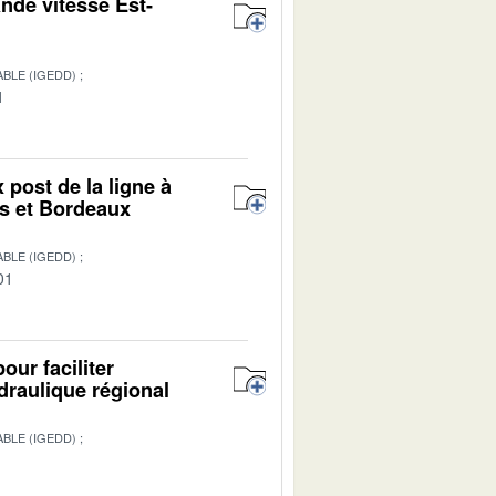
ande vitesse Est-
BLE (IGEDD)
1
 post de la ligne à
rs et Bordeaux
BLE (IGEDD)
01
our faciliter
draulique régional
BLE (IGEDD)
1