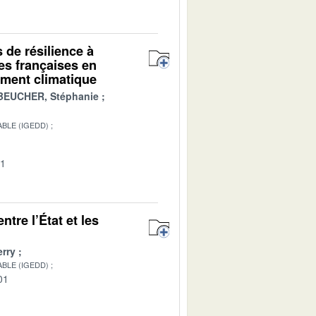
s de résilience à
es françaises en
ment climatique
BEUCHER, Stéphanie
BLE (IGEDD)
01
tre l’État et les
rry
BLE (IGEDD)
01