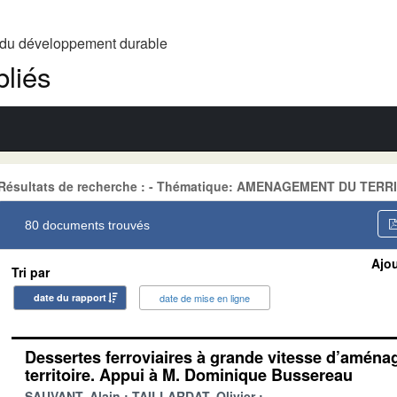
t du développement durable
liés
Résultats de recherche : - Thématique: AMENAGEMENT DU TERR
80 documents trouvés
Ajou
Tri par
date du rapport
date de mise en ligne
Dessertes ferroviaires à grande vitesse d’amén
territoire. Appui à M. Dominique Bussereau
SAUVANT, Alain
TAILLARDAT, Olivier