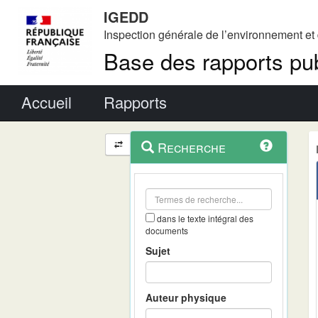
IGEDD
Inspection générale de l’environnement e
Base des rapports pub
Menu principal
Accueil
Rapports
Menu
Navigation
Recherche
contextuel
et
outils
annexes
dans le texte intégral des
documents
Sujet
Auteur physique