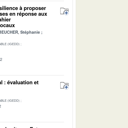
ésilience à proposer
ises en réponse aux
ahier
 locaux
BEUCHER, Stéphanie
BLE (IGEDD)
02
l : évaluation et
BLE (IGEDD)
2