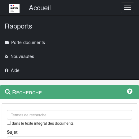
Menu principal
Accueil
Toggl
Rapports
Porte-documents
Nouveautés
Aide
Menu
Navigation
Recherche
contextuel
et
outils
annexes
dans le texte intégral des documents
Sujet