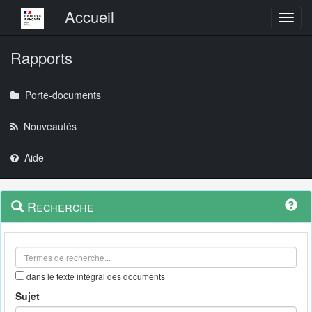
Menu principal
Accueil
Toggl
Rapports
Porte-documents
Nouveautés
Aide
Menu
Navigation
Recherche
contextuel
et
outils
annexes
dans le texte intégral des documents
Sujet