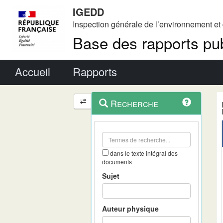
IGEDD
Inspection générale de l’environnement e
Base des rapports pub
Menu principal
Accueil
Rapports
Menu
Navigation
Recherche
contextuel
et
outils
annexes
dans le texte intégral des
documents
Sujet
Auteur physique