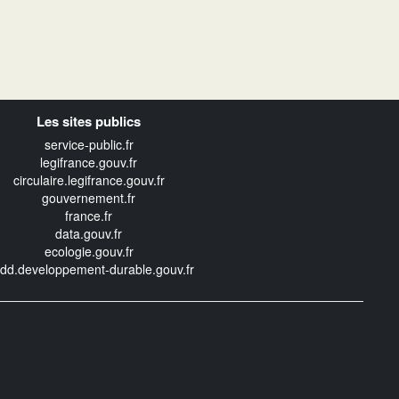
Les sites publics
service-public.fr
legifrance.gouv.fr
circulaire.legifrance.gouv.fr
gouvernement.fr
france.fr
data.gouv.fr
ecologie.gouv.fr
edd.developpement-durable.gouv.fr