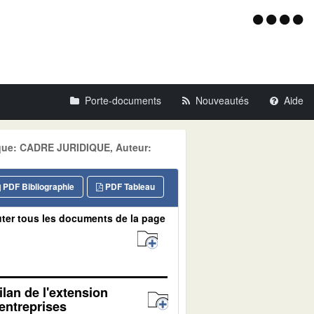
Menu
d'acce
Porte-documents
Nouveautés
Aide
tique: CADRE JURIDIQUE, Auteur:
PDF Bibliographie
PDF Tableau
ter tous les documents de la page
ilan de l'extension
 entreprises