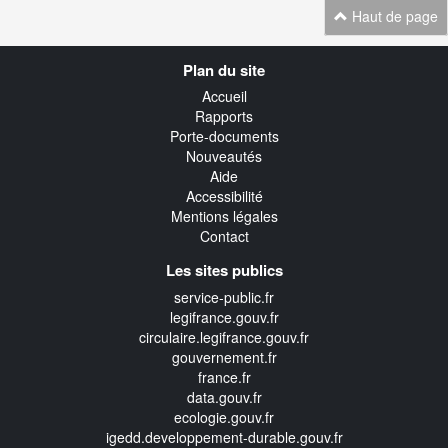
Haut de page
Navigation
Plan du site
transverse
Accueil
Rapports
Porte-documents
Nouveautés
Aide
Accessibilité
Mentions légales
Contact
Les sites publics
service-public.fr
legifrance.gouv.fr
circulaire.legifrance.gouv.fr
gouvernement.fr
france.fr
data.gouv.fr
ecologie.gouv.fr
igedd.developpement-durable.gouv.fr