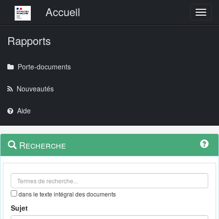
Menu principal
Accueil
Toggl
Rapports
Porte-documents
Nouveautés
Aide
Menu
Navigation
Recherche
contextuel
et
outils
annexes
dans le texte intégral des documents
Sujet