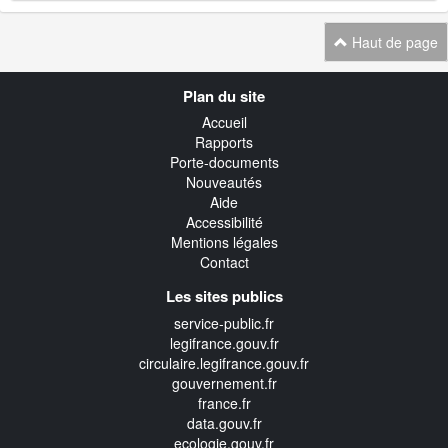
Haut de page
Navigation
Plan du site
transverse
Accueil
Rapports
Porte-documents
Nouveautés
Aide
Accessibilité
Mentions légales
Contact
Les sites publics
service-public.fr
legifrance.gouv.fr
circulaire.legifrance.gouv.fr
gouvernement.fr
france.fr
data.gouv.fr
ecologie.gouv.fr