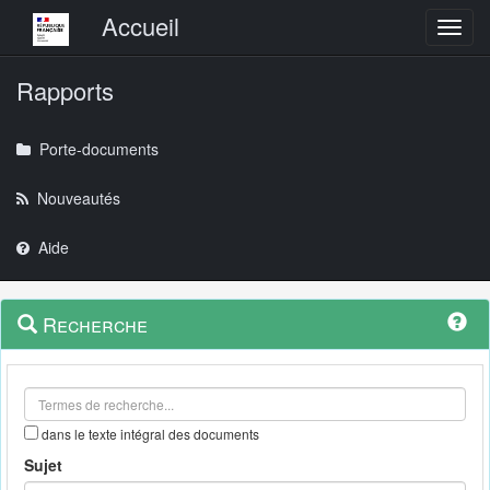
Menu principal
Accueil
Toggl
Rapports
Porte-documents
Nouveautés
Aide
Menu
Navigation
Recherche
contextuel
et
outils
annexes
dans le texte intégral des documents
Sujet