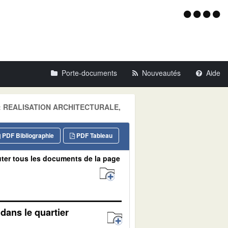
Menu
d'acce
Porte-documents
Nouveautés
Aide
ne: REALISATION ARCHITECTURALE,
PDF Bibliographie
PDF Tableau
ter tous les documents de la page
dans le quartier