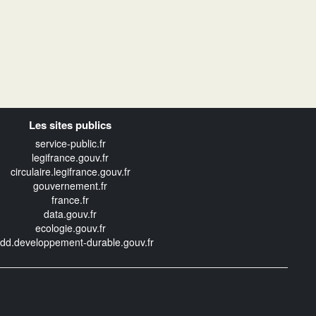
Les sites publics
service-public.fr
legifrance.gouv.fr
circulaire.legifrance.gouv.fr
gouvernement.fr
france.fr
data.gouv.fr
ecologie.gouv.fr
edd.developpement-durable.gouv.fr