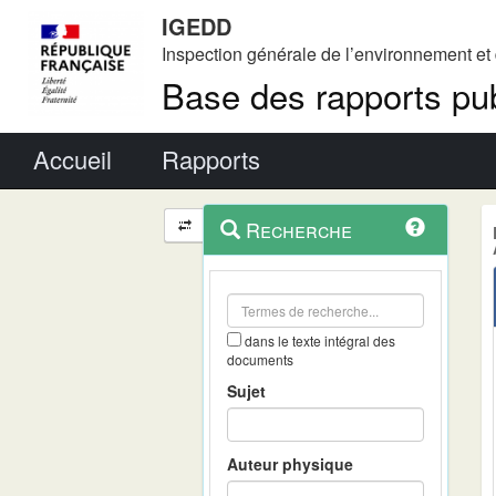
IGEDD
Inspection générale de l’environnement e
Base des rapports pub
Menu principal
Accueil
Rapports
Menu
Navigation
Recherche
contextuel
et
outils
annexes
dans le texte intégral des
documents
Sujet
Auteur physique