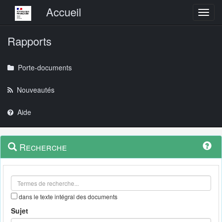
Menu principal
Accueil
Toggl
Rapports
Porte-documents
Nouveautés
Aide
Menu
Navigation
Recherche
contextuel
et
outils
annexes
dans le texte intégral des documents
Sujet