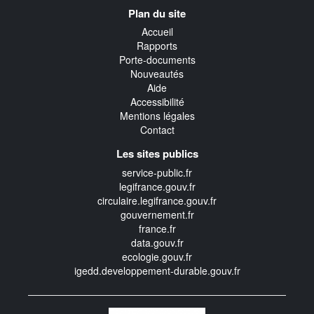
Navigation
Plan du site
transverse
Accueil
Rapports
Porte-documents
Nouveautés
Aide
Accessibilité
Mentions légales
Contact
Les sites publics
service-public.fr
legifrance.gouv.fr
circulaire.legifrance.gouv.fr
gouvernement.fr
france.fr
data.gouv.fr
ecologie.gouv.fr
igedd.developpement-durable.gouv.fr