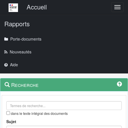
Menu principal
Accueil
Toggl
Rapports
Porte-documents
Nouveautés
Aide
Menu
Navigation
Recherche
contextuel
et
outils
annexes
dans le texte intégral des documents
Sujet