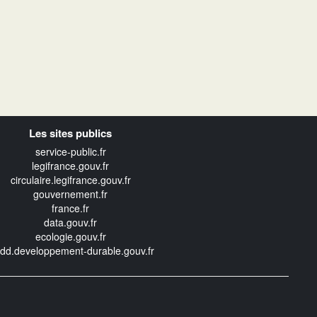
Les sites publics
service-public.fr
legifrance.gouv.fr
circulaire.legifrance.gouv.fr
gouvernement.fr
france.fr
data.gouv.fr
ecologie.gouv.fr
edd.developpement-durable.gouv.fr