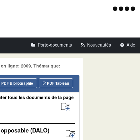
Menu
d'acce
Porte-documents
Nouveautés
Aide
 en ligne: 2009, Thématique:
PDF Bibliographie
PDF Tableau
ter tous les documents de la page
t opposable (DALO)