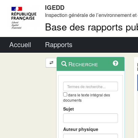
IGEDD
Inspection générale de l’environnement e
Base des rapports pub
Menu principal
Accueil
Rapports
Menu
Navigation
Recherche
contextuel
et
outils
annexes
dans le texte intégral des
documents
Sujet
Auteur physique