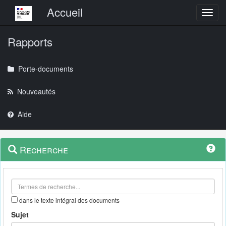
Menu principal
Accueil
Toggl
Rapports
Porte-documents
Nouveautés
Aide
Menu
Navigation
Recherche
contextuel
et
outils
annexes
dans le texte intégral des documents
Sujet