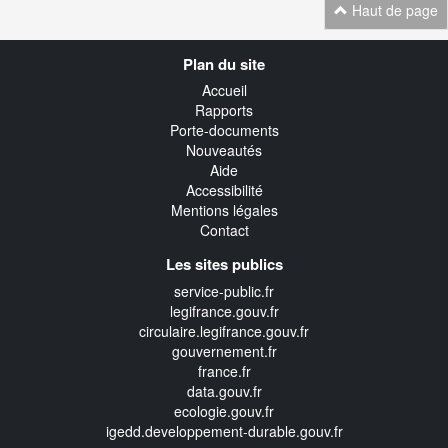
Haut de page
Navigation
Plan du site
transverse
Accueil
Rapports
Porte-documents
Nouveautés
Aide
Accessibilité
Mentions légales
Contact
Les sites publics
service-public.fr
legifrance.gouv.fr
circulaire.legifrance.gouv.fr
gouvernement.fr
france.fr
data.gouv.fr
ecologie.gouv.fr
igedd.developpement-durable.gouv.fr