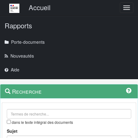
Menu principal
Accueil
Toggl
Rapports
Porte-documents
Nouveautés
Aide
Menu
Navigation
Recherche
contextuel
et
outils
annexes
dans le texte intégral des documents
Sujet