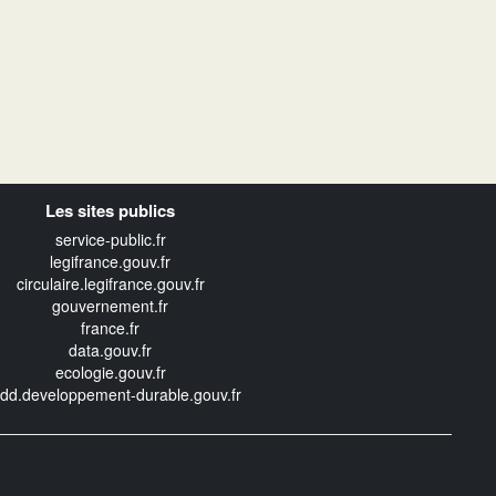
Les sites publics
service-public.fr
legifrance.gouv.fr
circulaire.legifrance.gouv.fr
gouvernement.fr
france.fr
data.gouv.fr
ecologie.gouv.fr
edd.developpement-durable.gouv.fr