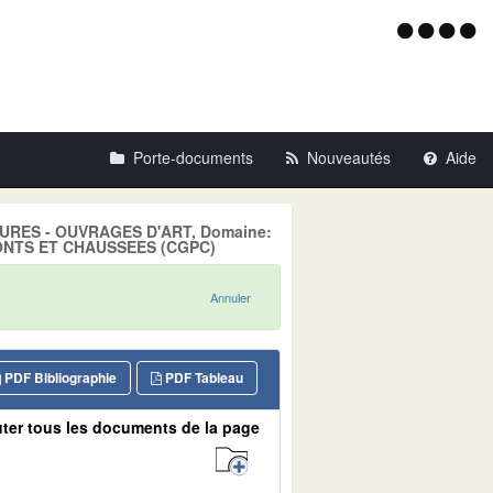
Menu
d'acce
Porte-documents
Nouveautés
Aide
CTURES - OUVRAGES D'ART, Domaine:
ONTS ET CHAUSSEES (CGPC)
Annuler
PDF Bibliographie
PDF Tableau
ter tous les documents de la page