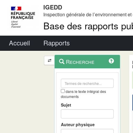
IGEDD
Inspection générale de l’environnement e
Base des rapports pub
Menu principal
Accueil
Rapports
Menu
Navigation
Recherche
contextuel
et
outils
annexes
dans le texte intégral des
documents
Sujet
Auteur physique