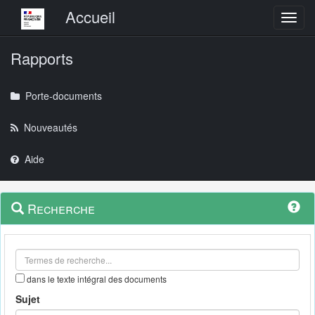
Menu principal
Accueil
Toggl
Rapports
Porte-documents
Nouveautés
Aide
Menu
Navigation
Recherche
contextuel
et
outils
annexes
dans le texte intégral des documents
Sujet