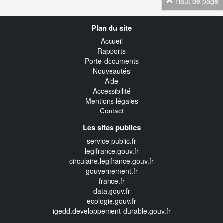
Haut de page
Navigation
Plan du site
transverse
Accueil
Rapports
Porte-documents
Nouveautés
Aide
Accessibilité
Mentions légales
Contact
Les sites publics
service-public.fr
legifrance.gouv.fr
circulaire.legifrance.gouv.fr
gouvernement.fr
france.fr
data.gouv.fr
ecologie.gouv.fr
igedd.developpement-durable.gouv.fr