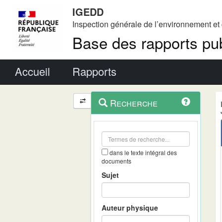
IGEDD
Inspection générale de l’environnement e
Base des rapports pub
Menu principal
Accueil
Rapports
Menu
Navigation
Recherche
contextuel
et
outils
annexes
dans le texte intégral des
documents
Sujet
Auteur physique