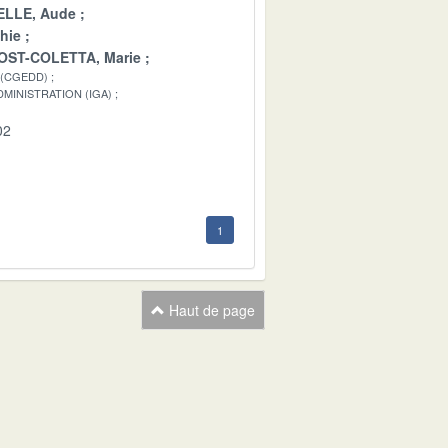
LLE, Aude
hie
OST-COLETTA, Marie
 (CGEDD)
MINISTRATION (IGA)
02
1
Haut de page