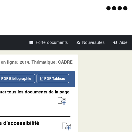
Menu
d'acce
Porte-documents
Nouveautés
Aide
e en ligne: 2014, Thématique: CADRE
PDF Bibliographie
PDF Tableau
ter tous les documents de la page
 d'accessibilité