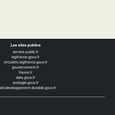
Les sites publics
service-public.fr
legifrance.gouv.fr
circulaire.legifrance.gouv.fr
gouvernement.fr
france.fr
data.gouv.fr
ecologie.gouv.fr
edd.developpement-durable.gouv.fr