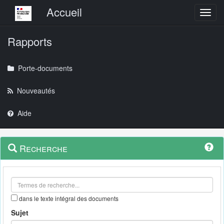
Menu principal
Accueil
Toggl
Rapports
Porte-documents
Nouveautés
Aide
Menu
Navigation
Recherche
contextuel
et
outils
annexes
dans le texte intégral des documents
Sujet