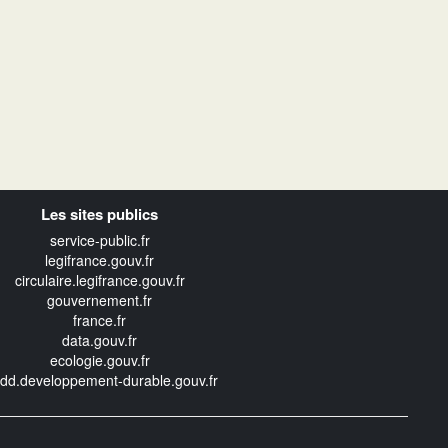
Les sites publics
service-public.fr
legifrance.gouv.fr
circulaire.legifrance.gouv.fr
gouvernement.fr
france.fr
data.gouv.fr
ecologie.gouv.fr
edd.developpement-durable.gouv.fr