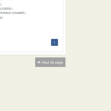
 (CGEDD)
 RURAUX (CGAAER)
01
1
Haut de page