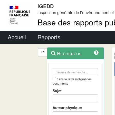
IGEDD
Inspection générale de l’environnement e
Base des rapports pub
Menu principal
Accueil
Rapports
Menu
Navigation
Recherche
contextuel
et
outils
annexes
dans le texte intégral des
documents
Sujet
Auteur physique