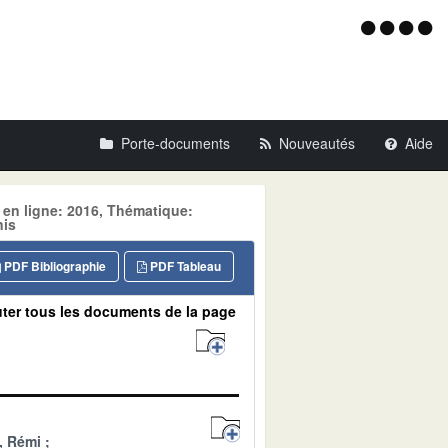
Menu
d'acce
Porte-documents
Nouveautés
Aide
 en ligne: 2016, Thématique:
is
PDF Bibliographie
PDF Tableau
ter tous les documents de la page
, Rémi