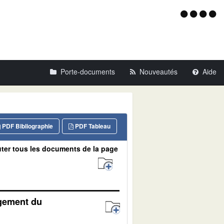
Menu
d'acce
Porte-documents
Nouveautés
Aide
PDF Bibliographie
PDF Tableau
ter tous les documents de la page
agement du