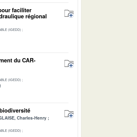
our faciliter
draulique régional
BLE (IGEDD)
1
nement du CAR-
BLE (IGEDD)
1
biodiversité
GLAISE, Charles-Henry
BLE (IGEDD)