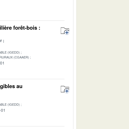
1
lière forêt-bois :
r
BLE (IGEDD)
 RURAUX (CGAAER)
-01
igibles au
BLE (IGEDD)
-01