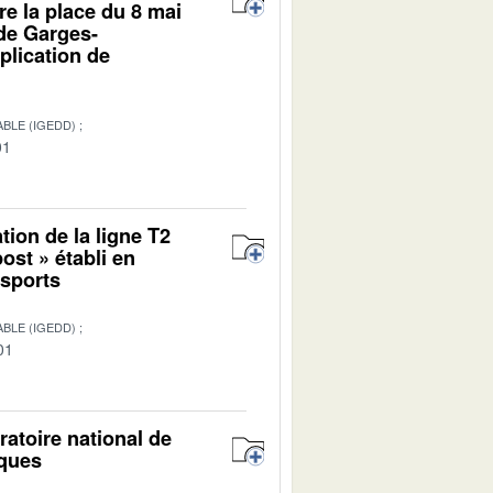
e la place du 8 mai
 de Garges-
pplication de
BLE (IGEDD)
01
tion de la ligne T2
ost » établi en
nsports
BLE (IGEDD)
01
ratoire national de
iques