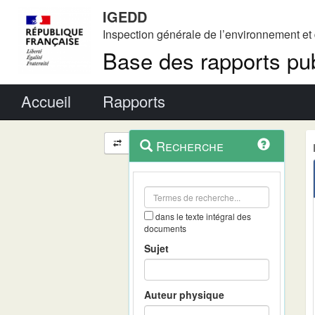
IGEDD
Inspection générale de l’environnement e
Base des rapports pub
Menu principal
Accueil
Rapports
Menu
Navigation
Recherche
contextuel
et
outils
annexes
dans le texte intégral des
documents
Sujet
Auteur physique