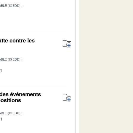
BLE (IGEDD)
tte contre les
BLE (IGEDD)
01
r des événements
positions
BLE (IGEDD)
01