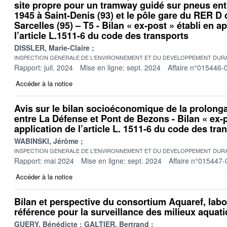
site propre pour un tramway guidé sur pneus entr
1945 à Saint-Denis (93) et le pôle gare du RER D
Sarcelles (95) – T5 - Bilan « ex-post » établi en a
l’article L.1511-6 du code des transports
DISSLER, Marie-Claire
INSPECTION GENERALE DE L'ENVIRONNEMENT ET DU DEVELOPPEMENT DURA
Rapport: juil. 2024
Mise en ligne: sept. 2024
Affaire n°015446-
Accéder à la notice
Avis sur le bilan socioéconomique de la prolonga
entre La Défense et Pont de Bezons - Bilan « ex-p
application de l’article L. 1511-6 du code des tra
WABINSKI, Jérôme
INSPECTION GENERALE DE L'ENVIRONNEMENT ET DU DEVELOPPEMENT DURA
Rapport: mai 2024
Mise en ligne: sept. 2024
Affaire n°015447-
Accéder à la notice
Bilan et perspective du consortium Aquaref, labo
référence pour la surveillance des milieux aquat
GUERY, Bénédicte
GALTIER, Bertrand