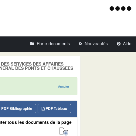
Menu
d'acce
Porte-documents
Nouveautés
Aide
LE DES SERVICES DES AFFAIRES
 GENERAL DES PONTS ET CHAUSSEES
Annuler
PDF Bibliographie
PDF Tableau
ter tous les documents de la page