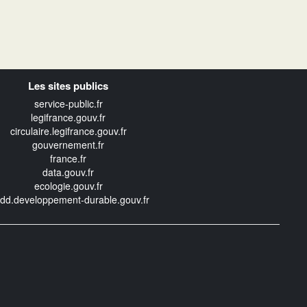
Les sites publics
service-public.fr
legifrance.gouv.fr
circulaire.legifrance.gouv.fr
gouvernement.fr
france.fr
data.gouv.fr
ecologie.gouv.fr
edd.developpement-durable.gouv.fr