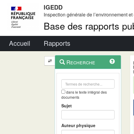
IGEDD
Inspection générale de l’environnement e
Base des rapports pub
Menu principal
Accueil
Rapports
Menu
Navigation
Recherche
contextuel
et
outils
annexes
dans le texte intégral des
documents
Sujet
Auteur physique