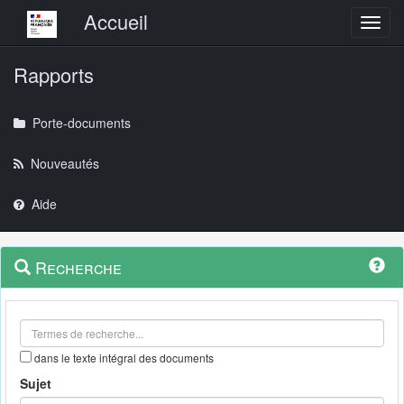
Menu principal
Accueil
Toggl
Rapports
Porte-documents
Nouveautés
Aide
Menu
Navigation
Recherche
contextuel
et
outils
annexes
dans le texte intégral des documents
Sujet