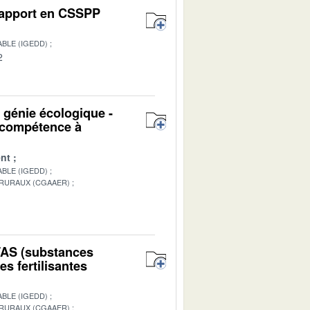
 Rapport en CSSPP
BLE (IGEDD)
2
u génie écologique -
n compétence à
nt
BLE (IGEDD)
 RURAUX (CGAAER)
1
PFAS (substances
s fertilisantes
BLE (IGEDD)
 RURAUX (CGAAER)