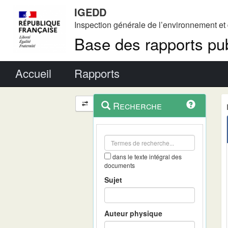
IGEDD
Inspection générale de l’environnement e
Base des rapports pub
Menu principal
Accueil
Rapports
Menu
Navigation
Recherche
contextuel
et
outils
annexes
dans le texte intégral des
documents
Sujet
Auteur physique