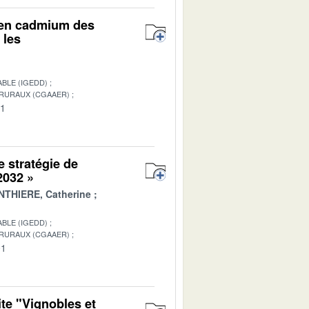
r en cadmium des
 les
BLE (IGEDD)
 RURAUX (CGAAER)
01
e stratégie de
 2032 »
THIERE, Catherine
BLE (IGEDD)
 RURAUX (CGAAER)
01
te "Vignobles et