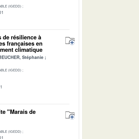
BLE (IGEDD)
01
s de résilience à
es françaises en
ment climatique
BEUCHER, Stéphanie
BLE (IGEDD)
01
ite "Marais de
BLE (IGEDD)
01