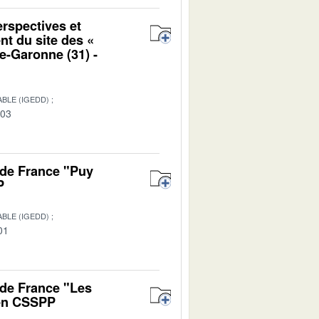
erspectives et
nt du site des «
e-Garonne (31) -
BLE (IGEDD)
-03
 de France "Puy
P
BLE (IGEDD)
01
 de France "Les
 en CSSPP