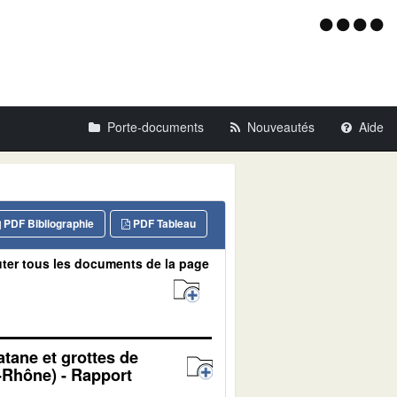
Menu
d'acce
Porte-documents
Nouveautés
Aide
PDF Bibliographie
PDF Tableau
ter tous les documents de la page
atane et grottes de
Rhône) - Rapport