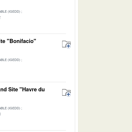
BLE (IGEDD)
2
ite "Bonifacio"
BLE (IGEDD)
1
and Site "Havre du
BLE (IGEDD)
1