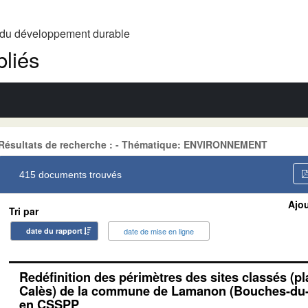
t du développement durable
liés
Résultats de recherche : - Thématique: ENVIRONNEMENT
415 documents trouvés
Ajou
Tri par
date du rapport
date de mise en ligne
Redéfinition des périmètres des sites classés (pl
Calès) de la commune de Lamanon (Bouches-du-
en CSSPP