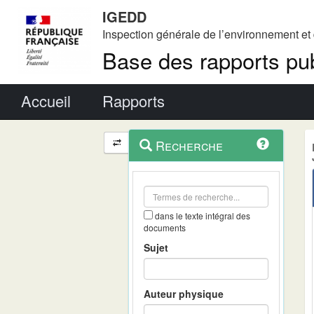
IGEDD
Inspection générale de l’environnement e
Base des rapports pub
Menu principal
Accueil
Rapports
Menu
Navigation
Recherche
contextuel
et
outils
annexes
dans le texte intégral des
documents
Sujet
Auteur physique