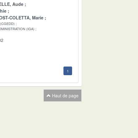
LLE, Aude
hie
OST-COLETTA, Marie
 (CGEDD)
MINISTRATION (IGA)
02
1
Haut de page