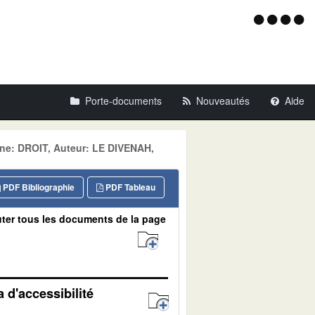
Menu
d'acce
Porte-documents
Nouveautés
Aide
ne: DROIT, Auteur: LE DIVENAH,
PDF Bibliographie
PDF Tableau
ter tous les documents de la page
 d'accessibilité