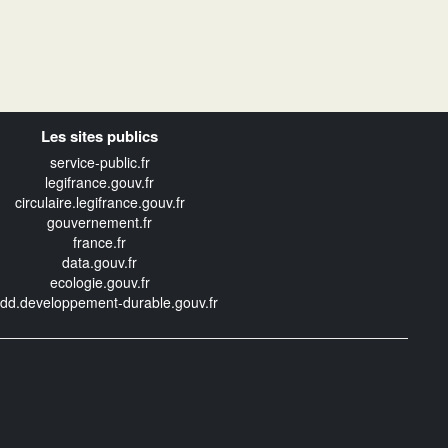
Les sites publics
service-public.fr
legifrance.gouv.fr
circulaire.legifrance.gouv.fr
gouvernement.fr
france.fr
data.gouv.fr
ecologie.gouv.fr
edd.developpement-durable.gouv.fr