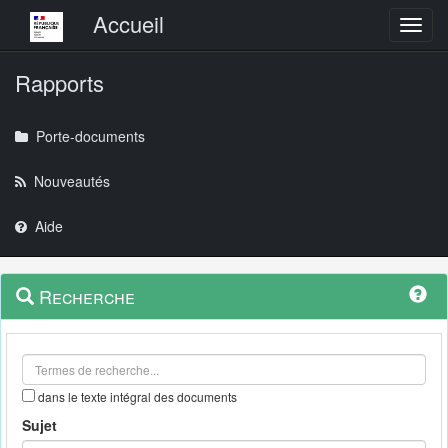
Menu principal
Accueil
Toggl
Rapports
Porte-documents
Nouveautés
Aide
Menu
Navigation
Recherche
contextuel
et
outils
annexes
dans le texte intégral des documents
Sujet