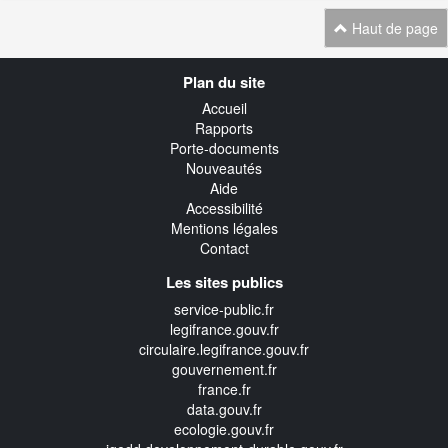
Haut de page
Navigation
Plan du site
transverse
Accueil
Rapports
Porte-documents
Nouveautés
Aide
Accessibilité
Mentions légales
Contact
Les sites publics
service-public.fr
legifrance.gouv.fr
circulaire.legifrance.gouv.fr
gouvernement.fr
france.fr
data.gouv.fr
ecologie.gouv.fr