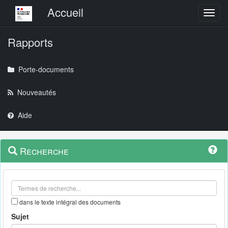
Menu principal
Accueil
Toggl
Rapports
Porte-documents
Nouveautés
Aide
Menu
Navigation
Recherche
contextuel
et
outils
annexes
dans le texte intégral des documents
Sujet