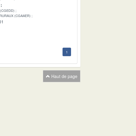
 (CGEDD)
 RURAUX (CGAAER)
01
1
Haut de page