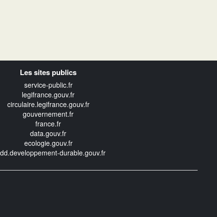
Les sites publics
service-public.fr
legifrance.gouv.fr
circulaire.legifrance.gouv.fr
gouvernement.fr
france.fr
data.gouv.fr
ecologie.gouv.fr
edd.developpement-durable.gouv.fr