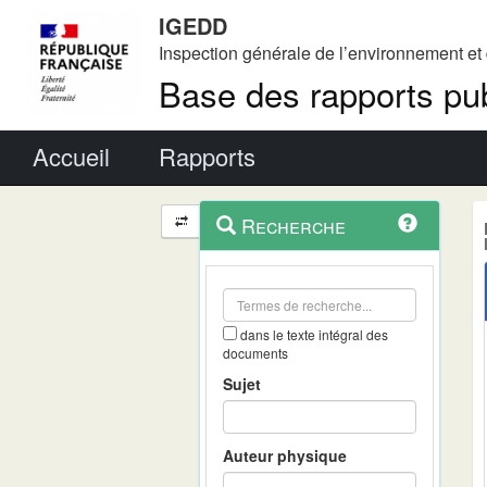
IGEDD
Inspection générale de l’environnement e
Base des rapports pub
Menu principal
Accueil
Rapports
Menu
Navigation
Recherche
contextuel
et
outils
annexes
dans le texte intégral des
documents
Sujet
Auteur physique