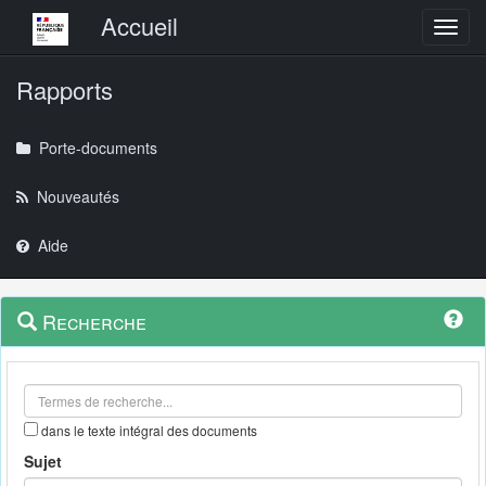
Menu principal
Accueil
Toggl
Rapports
Porte-documents
Nouveautés
Aide
Menu
Navigation
Recherche
contextuel
et
outils
annexes
dans le texte intégral des documents
Sujet