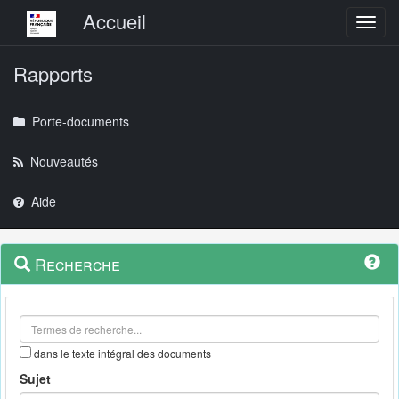
Menu principal
Accueil
Toggl
Rapports
Porte-documents
Nouveautés
Aide
Menu
Navigation
Recherche
contextuel
et
outils
annexes
dans le texte intégral des documents
Sujet