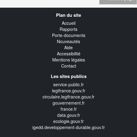
Navigation
Plan du site
transverse
Accueil
Rapports
Porte-documents
Nouveautés
Aide
Accessibilité
Mentions légales
Contact
Les sites publics
service-public.fr
legifrance.gouv.fr
circulaire.legifrance.gouv.fr
gouvernement.fr
france.fr
data.gouv.fr
ecologie.gouv.fr
igedd.developpement-durable.gouv.fr