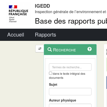
IGEDD
Inspection générale de l’environnement e
Base des rapports pub
Menu principal
Accueil
Rapports
Menu
Navigation
Recherche
contextuel
et
outils
annexes
dans le texte intégral des
documents
Sujet
Auteur physique