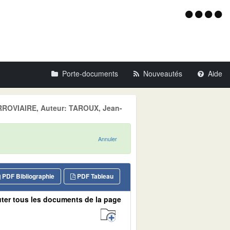
Menu
d'acce
Porte-documents
Nouveautés
Aide
ERROVIAIRE, Auteur: TAROUX, Jean-
Annuler
PDF Bibliographie
PDF Tableau
ter tous les documents de la page