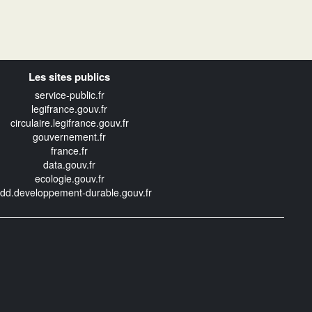
Les sites publics
service-public.fr
legifrance.gouv.fr
circulaire.legifrance.gouv.fr
gouvernement.fr
france.fr
data.gouv.fr
ecologie.gouv.fr
edd.developpement-durable.gouv.fr