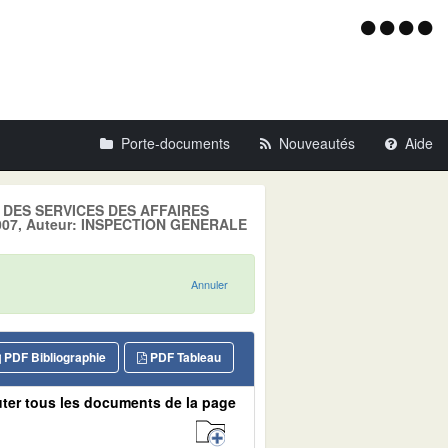
Menu
d'acce
Porte-documents
Nouveautés
Aide
LE DES SERVICES DES AFFAIRES
 2007, Auteur: INSPECTION GENERALE
Annuler
PDF Bibliographie
PDF Tableau
ter tous les documents de la page