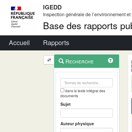
IGEDD
Inspection générale de l’environnement e
Base des rapports pub
Menu principal
Accueil
Rapports
Menu
Navigation
Recherche
contextuel
et
outils
annexes
dans le texte intégral des
documents
Sujet
Auteur physique