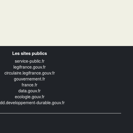
Les sites publics
service-public.fr
legifrance.gouv.fr
circulaire.legifrance.gouv.fr
gouvernement.fr
france.fr
data.gouv.fr
ecologie.gouv.fr
edd.developpement-durable.gouv.fr