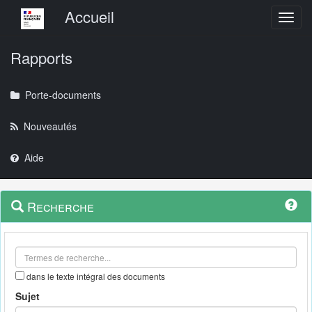
Menu principal
Accueil
Toggl
Rapports
Porte-documents
Nouveautés
Aide
Menu
Navigation
Recherche
contextuel
et
outils
annexes
dans le texte intégral des documents
Sujet