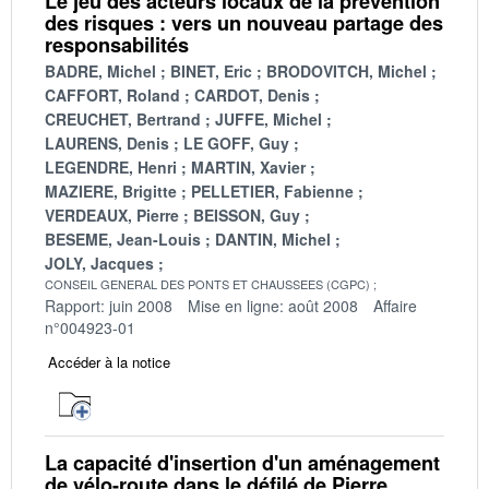
Le jeu des acteurs locaux de la prévention
des risques : vers un nouveau partage des
responsabilités
BADRE, Michel
BINET, Eric
BRODOVITCH, Michel
CAFFORT, Roland
CARDOT, Denis
CREUCHET, Bertrand
JUFFE, Michel
LAURENS, Denis
LE GOFF, Guy
LEGENDRE, Henri
MARTIN, Xavier
MAZIERE, Brigitte
PELLETIER, Fabienne
VERDEAUX, Pierre
BEISSON, Guy
BESEME, Jean-Louis
DANTIN, Michel
JOLY, Jacques
CONSEIL GENERAL DES PONTS ET CHAUSSEES (CGPC)
Rapport: juin 2008
Mise en ligne: août 2008
Affaire
n°004923-01
Accéder à la notice
La capacité d'insertion d'un aménagement
de vélo-route dans le défilé de Pierre