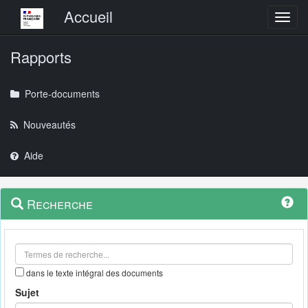
Menu principal
Accueil
Toggl
Rapports
Porte-documents
Nouveautés
Aide
Menu
Navigation
Recherche
contextuel
et
outils
annexes
dans le texte intégral des documents
Sujet