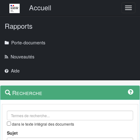
Menu principal
Accueil
Toggl
Rapports
Porte-documents
Nouveautés
Aide
Menu
Navigation
Recherche
contextuel
et
outils
annexes
dans le texte intégral des documents
Sujet