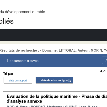
t du développement durable
liés
Résultats de recherche : - Domaine: LITTORAL, Auteur: MORIN, Yv
1 documents trouvés
Ajou
Tri par
date du rapport
date de mise en ligne
Evaluation de la politique maritime - Phase de di
d'analyse annexe
MORIN, Yves
BONDAZ, Marianne
SUCHE, Jean-Michel