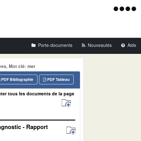
Menu
d'acce
Porte-documents
Nouveautés
Aide
es, Mot clé: mer
PDF Bibliographie
PDF Tableau
ter tous les documents de la page
agnostic - Rapport