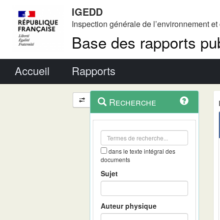
IGEDD
Inspection générale de l’environnement e
Base des rapports pub
Menu principal
Accueil
Rapports
Menu
Navigation
Recherche
contextuel
et
outils
annexes
dans le texte intégral des
documents
Sujet
Auteur physique