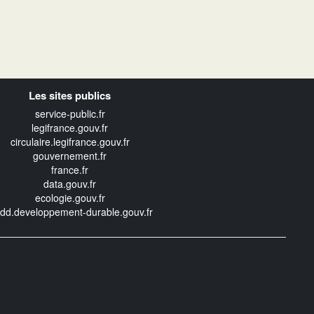
Les sites publics
service-public.fr
legifrance.gouv.fr
circulaire.legifrance.gouv.fr
gouvernement.fr
france.fr
data.gouv.fr
ecologie.gouv.fr
edd.developpement-durable.gouv.fr