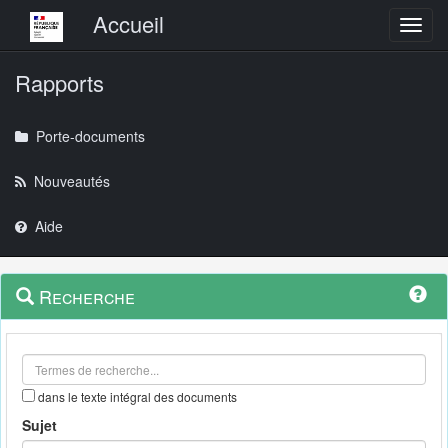
Menu principal
Accueil
Toggl
Rapports
Porte-documents
Nouveautés
Aide
Menu
Navigation
Recherche
contextuel
et
outils
annexes
dans le texte intégral des documents
Sujet