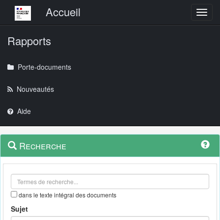
Menu principal
Accueil
Toggl
Rapports
Porte-documents
Nouveautés
Aide
Menu
Navigation
Recherche
contextuel
et
outils
annexes
dans le texte intégral des documents
Sujet