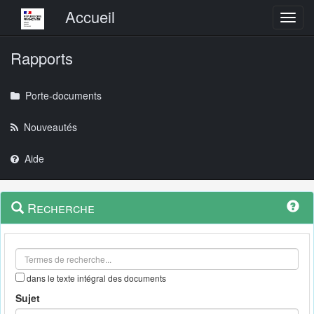
Menu principal
Accueil
Toggl
Rapports
Porte-documents
Nouveautés
Aide
Menu
Navigation
Recherche
contextuel
et
outils
annexes
dans le texte intégral des documents
Sujet