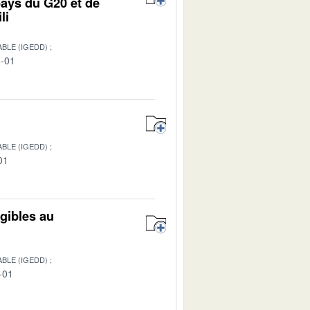
pays du G20 et de
li
BLE (IGEDD)
8-01
BLE (IGEDD)
01
igibles au
BLE (IGEDD)
-01