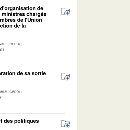
d'organisation de
x ministres chargés
embres de l'Union
ction de la
BLE (IGEDD)
-01
ration de sa sortie
BLE (IGEDD)
01
rt des politiques