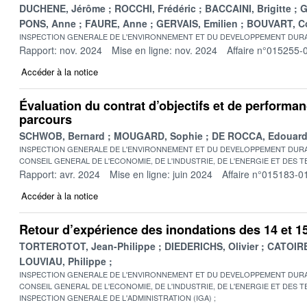
DUCHENE, Jérôme
ROCCHI, Frédéric
BACCAINI, Brigitte
G
PONS, Anne
FAURE, Anne
GERVAIS, Emilien
BOUVART, Co
INSPECTION GENERALE DE L'ENVIRONNEMENT ET DU DEVELOPPEMENT DURA
Rapport: nov. 2024
Mise en ligne: nov. 2024
Affaire n°015255-
Accéder à la notice
Évaluation du contrat d’objectifs et de performanc
parcours
SCHWOB, Bernard
MOUGARD, Sophie
DE ROCCA, Edouar
INSPECTION GENERALE DE L'ENVIRONNEMENT ET DU DEVELOPPEMENT DURA
CONSEIL GENERAL DE L'ECONOMIE, DE L'INDUSTRIE, DE L'ENERGIE ET DES 
Rapport: avr. 2024
Mise en ligne: juin 2024
Affaire n°015183-0
Accéder à la notice
Retour d’expérience des inondations des 14 et 15 
TORTEROTOT, Jean-Philippe
DIEDERICHS, Olivier
CATOIRE
LOUVIAU, Philippe
INSPECTION GENERALE DE L'ENVIRONNEMENT ET DU DEVELOPPEMENT DURA
CONSEIL GENERAL DE L'ECONOMIE, DE L'INDUSTRIE, DE L'ENERGIE ET DES 
INSPECTION GENERALE DE L'ADMINISTRATION (IGA)