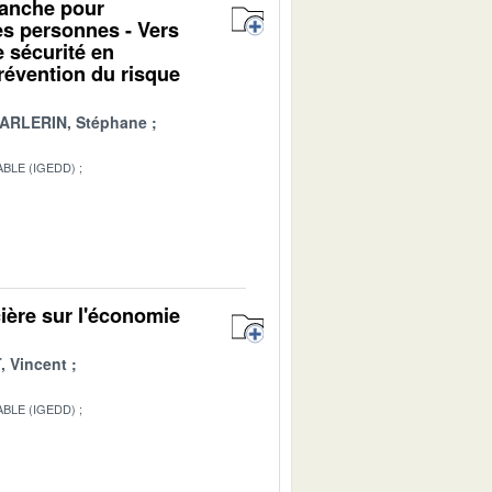
alanche pour
des personnes - Vers
e sécurité en
révention du risque
ARLERIN, Stéphane
BLE (IGEDD)
1
ière sur l'économie
 Vincent
BLE (IGEDD)
1