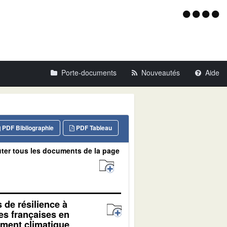
Menu
d'acce
Porte-documents
Nouveautés
Aide
PDF Bibliographie
PDF Tableau
ter tous les documents de la page
s de résilience à
es françaises en
ment climatique