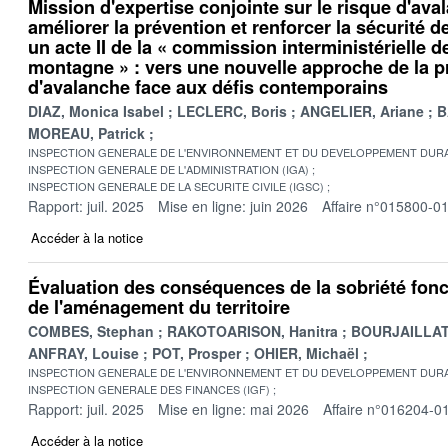
Mission d'expertise conjointe sur le risque d'av
améliorer la prévention et renforcer la sécurité 
un acte II de la « commission interministérielle d
montagne » : vers une nouvelle approche de la p
d'avalanche face aux défis contemporains
DIAZ, Monica Isabel
LECLERC, Boris
ANGELIER, Ariane
B
MOREAU, Patrick
INSPECTION GENERALE DE L'ENVIRONNEMENT ET DU DEVELOPPEMENT DURA
INSPECTION GENERALE DE L'ADMINISTRATION (IGA)
INSPECTION GENERALE DE LA SECURITE CIVILE (IGSC)
Rapport: juil. 2025
Mise en ligne: juin 2026
Affaire n°015800-0
Accéder à la notice
Évaluation des conséquences de la sobriété fonc
de l'aménagement du territoire
COMBES, Stephan
RAKOTOARISON, Hanitra
BOURJAILLAT,
ANFRAY, Louise
POT, Prosper
OHIER, Michaël
INSPECTION GENERALE DE L'ENVIRONNEMENT ET DU DEVELOPPEMENT DURA
INSPECTION GENERALE DES FINANCES (IGF)
Rapport: juil. 2025
Mise en ligne: mai 2026
Affaire n°016204-0
Accéder à la notice