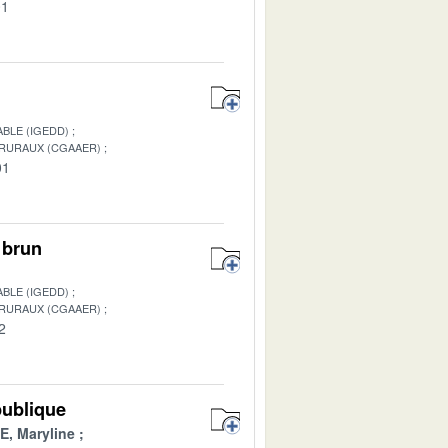
01
BLE (IGEDD)
 RURAUX (CGAAER)
01
 brun
BLE (IGEDD)
 RURAUX (CGAAER)
2
publique
, Maryline