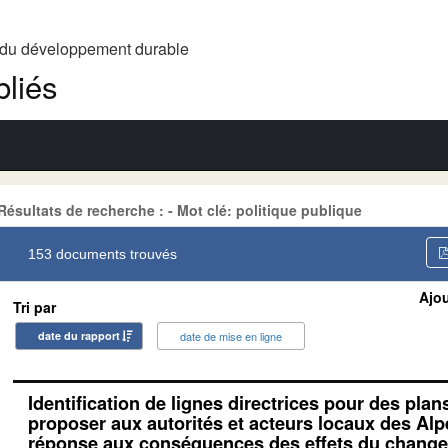
t du développement durable
liés
Résultats de recherche : - Mot clé: politique publique
153 documents trouvés
Ajou
Tri par
date du rapport
date de mise en ligne
Identification de lignes directrices pour des plan
proposer aux autorités et acteurs locaux des Alp
réponse aux conséquences des effets du change