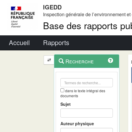
IGEDD
Inspection générale de l’environnement e
Base des rapports pub
Menu principal
Accueil
Rapports
Menu
Navigation
Recherche
contextuel
et
outils
annexes
dans le texte intégral des
documents
Sujet
Auteur physique