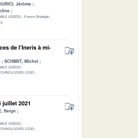
IURICI, Jérôme
line
BLE (IGEDD)
France Stratégie
01
es de l’Ineris à mi-
d
SCHMIIT, Michel
BLE (IGEDD)
TECHNOLOGIES (CGE)
1
juillet 2021
, Serge
BLE (IGEDD)
TECHNOLOGIES (CGE)