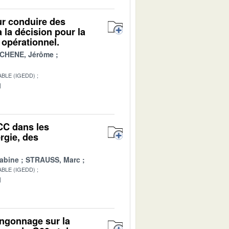
our conduire des
 la décision pour la
 opérationnel.
CHENE, Jérôme
BLE (IGEDD)
1
CC dans les
rgie, des
abine
STRAUSS, Marc
BLE (IGEDD)
1
angonnage sur la