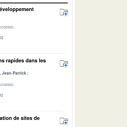
 développement
 (CGEDD)
02
ns rapides dans les
 Jean-Patrick
 (CGEDD)
02
tion de sites de