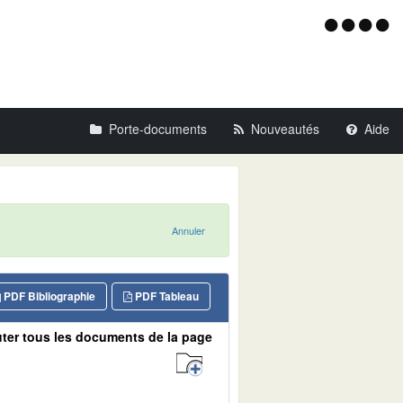
Menu
d'acce
Porte-documents
Nouveautés
Aide
Annuler
PDF Bibliographie
PDF Tableau
ter tous les documents de la page