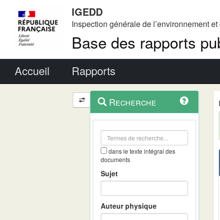
IGEDD
Inspection générale de l’environnement e
Base des rapports pub
Menu principal
Accueil
Rapports
Menu
Navigation
Recherche
contextuel
et
outils
annexes
dans le texte intégral des
documents
Sujet
Auteur physique