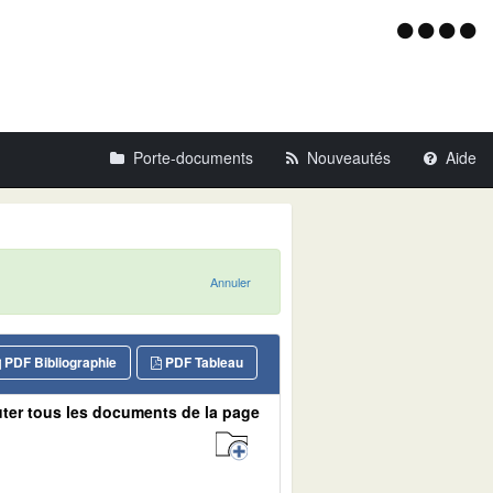
Menu
d'acce
Porte-documents
Nouveautés
Aide
Annuler
PDF Bibliographie
PDF Tableau
ter tous les documents de la page