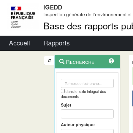
IGEDD
Inspection générale de l’environnement e
Base des rapports pub
Menu principal
Accueil
Rapports
Menu
Navigation
Recherche
contextuel
et
outils
annexes
dans le texte intégral des
documents
Sujet
Auteur physique