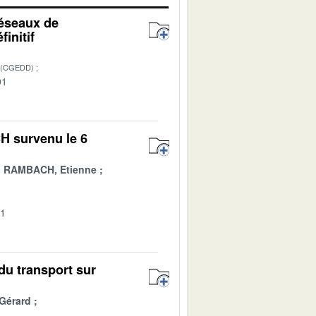
réseaux de
initif
 (CGEDD)
01
H survenu le 6
RAMBACH, Etienne
01
du transport sur
Gérard