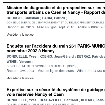
Mission de diagnostic et de prospective sur les 
transports urbains de Caen et Nancy - Rapport déf
BOURGET, Christian
LABIA, Patrick
CONSEIL GENERAL DE L'ENVIRONNEMENT ET DU DEVELOPPEMENT DURABLE
Rapport: juil. 2010
Mise en ligne: sept. 2010
Affaire n°006782-
Accéder à la notice
Enquête sur l'accident du train 261 PARIS-MUNIC
novembre 2002 à Nancy
BONDUELLE, Yves
KOENIG, Jean-Gérard
DETRAZ, Patrick
WEHBI, Vincent
CONSEIL GENERAL DES PONTS ET CHAUSSEES (CGPC)
Rapport: avr. 2004
Mise en ligne: déc. 2005
Affaire n°004134-
Accéder à la notice
Expertise sur la sécurité du système de guidage 
voie réservée Nancy et Caen
BONDUELLE, Yves
DESBAZEILLE, Bertrand
KOENIG, Jean-
CONSEIL GENERAL DES PONTS ET CHAUSSEES (CGPC)