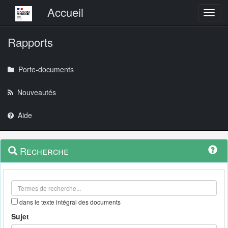
Menu principal
Accueil
Toggl
Rapports
Porte-documents
Nouveautés
Aide
Menu
Navigation
Recherche
contextuel
et
outils
annexes
dans le texte intégral des documents
Sujet