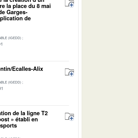
e la place du 8 mai
 de Garges-
pplication de
BLE (IGEDD)
01
ntin/Ecalles-Alix
BLE (IGEDD)
01
tion de la ligne T2
ost » établi en
nsports