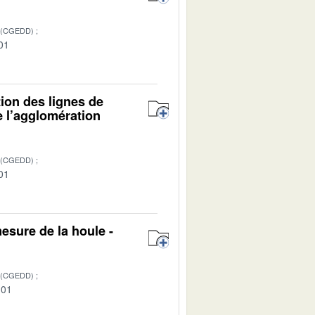
 (CGEDD)
01
tion des lignes de
e l’agglomération
 (CGEDD)
01
esure de la houle -
 (CGEDD)
-01