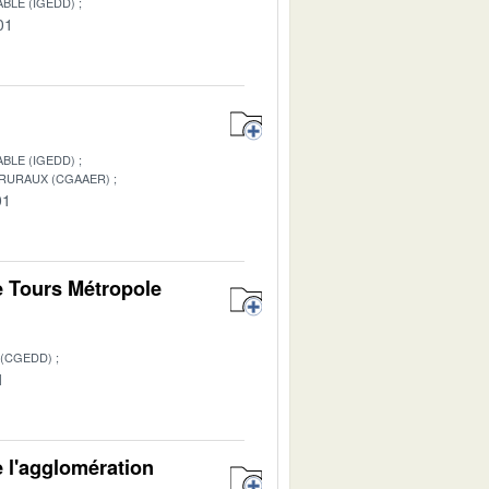
BLE (IGEDD)
01
BLE (IGEDD)
 RURAUX (CGAAER)
01
de Tours Métropole
 (CGEDD)
1
e l'agglomération