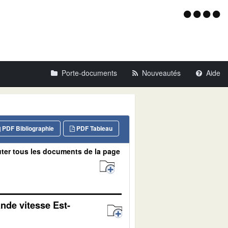
Menu
d'acce
Porte-documents
Nouveautés
Aide
PDF Bibliographie
PDF Tableau
ter tous les documents de la page
ande vitesse Est-