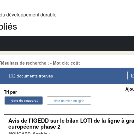
t du développement durable
liés
Résultats de recherche : - Mot clé: coût
102 documents trouvés
Ajou
Tri par
date du rapport
date de mise en ligne
Avis de l’IGEDD sur le bilan LOTI de la ligne à gr
européenne phase 2
MOUGARD, Sophie