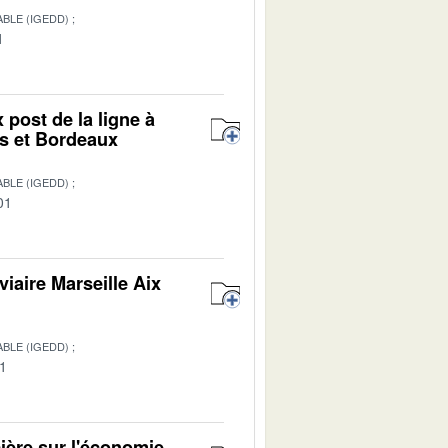
BLE (IGEDD)
1
 post de la ligne à
rs et Bordeaux
BLE (IGEDD)
01
viaire Marseille Aix
BLE (IGEDD)
01
ière sur l'économie