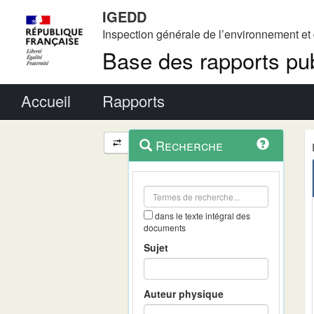
IGEDD
Inspection générale de l’environnement e
Base des rapports pub
Menu principal
Accueil
Rapports
Menu
Navigation
Recherche
contextuel
et
outils
annexes
dans le texte intégral des
documents
Sujet
Auteur physique