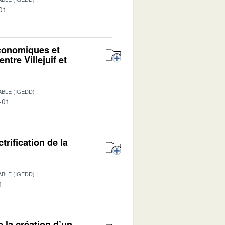
01
économiques et
ntre Villejuif et
BLE (IGEDD)
-01
trification de la
BLE (IGEDD)
1
e la création d’un