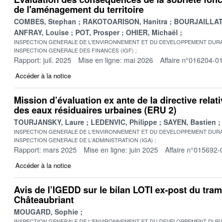
de l'aménagement du territoire
COMBES, Stephan
RAKOTOARISON, Hanitra
BOURJAILLAT,
ANFRAY, Louise
POT, Prosper
OHIER, Michaël
INSPECTION GENERALE DE L'ENVIRONNEMENT ET DU DEVELOPPEMENT DURA
INSPECTION GENERALE DES FINANCES (IGF)
Rapport: juil. 2025
Mise en ligne: mai 2026
Affaire n°016204-0
Accéder à la notice
Mission d’évaluation ex ante de la directive relat
des eaux résiduaires urbaines (ERU 2)
TOURJANSKY, Laure
LEDENVIC, Philippe
SAYEN, Bastien
INSPECTION GENERALE DE L'ENVIRONNEMENT ET DU DEVELOPPEMENT DURA
INSPECTION GENERALE DE L'ADMINISTRATION (IGA)
Rapport: mars 2025
Mise en ligne: juin 2025
Affaire n°015692-
Accéder à la notice
Avis de l’IGEDD sur le bilan LOTI ex-post du tram
Châteaubriant
MOUGARD, Sophie
INSPECTION GENERALE DE L'ENVIRONNEMENT ET DU DEVELOPPEMENT DURA