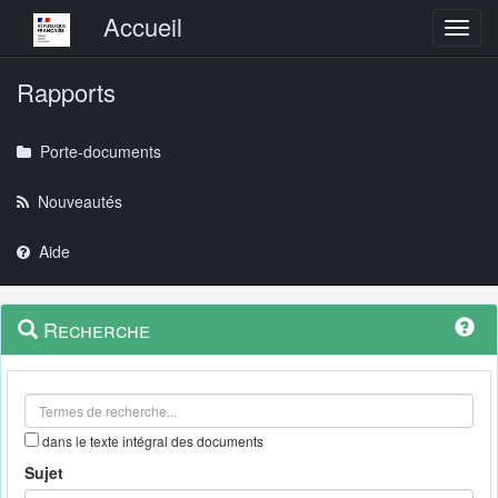
Menu principal
Accueil
Toggl
Rapports
Porte-documents
Nouveautés
Aide
Menu
Navigation
Recherche
contextuel
et
outils
annexes
dans le texte intégral des documents
Sujet