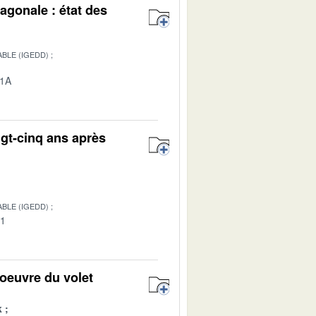
agonale : état des
BLE (IGEDD)
01A
ngt-cinq ans après
BLE (IGEDD)
01
oeuvre du volet
k