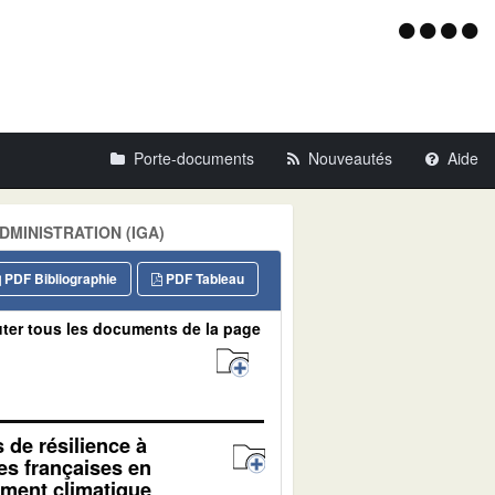
Menu
d'acce
Porte-documents
Nouveautés
Aide
ADMINISTRATION (IGA)
PDF Bibliographie
PDF Tableau
ter tous les documents de la page
s de résilience à
es françaises en
ment climatique