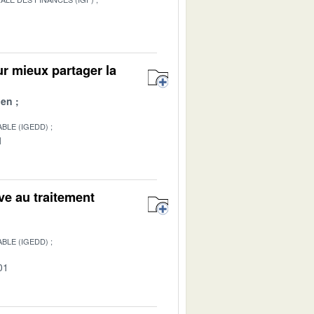
1
ur mieux partager la
ien
BLE (IGEDD)
1
ive au traitement
BLE (IGEDD)
01