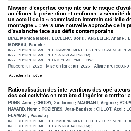
Mission d'expertise conjointe sur le risque d'av
améliorer la prévention et renforcer la sécurité 
un acte II de la « commission interministérielle d
montagne » : vers une nouvelle approche de la p
d'avalanche face aux défis contemporains
DIAZ, Monica Isabel
LECLERC, Boris
ANGELIER, Ariane
B
MOREAU, Patrick
INSPECTION GENERALE DE L'ENVIRONNEMENT ET DU DEVELOPPEMENT DURA
INSPECTION GENERALE DE L'ADMINISTRATION (IGA)
INSPECTION GENERALE DE LA SECURITE CIVILE (IGSC)
Rapport: juil. 2025
Mise en ligne: juin 2026
Affaire n°015800-0
Accéder à la notice
Rationalisation des interventions des opérateurs d
des collectivités en matière d’ingénierie territoria
PONS, Anne
CHOISY, Guillaume
MAGNANT, Virginie
ROUV
HAVARD, Henri
ROZIERES, Jean-Baptiste
GILLOT, Axel
LO
FLAMANT, Pascale
INSPECTION GENERALE DE L'ENVIRONNEMENT ET DU DEVELOPPEMENT DURA
INSPECTION GENERALE DE L'ADMINISTRATION (IGA)
INSPECTION GENERALE DES AFFAIRES SOCIALES (IGAS)
INSPECTION GENER