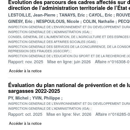
Évolution des parcours des cadres affectés sur 
direction de l’administration territoriale de l’Éta
LESTOILLE, Jean-Pierre
TANAYS, Eric
CAYOL, Eric
ROUVE
GINESY, Eric
NESPOULOUS, Nicole
COLIN, Nathalie
PECQU
INSPECTION GENERALE DE L'ENVIRONNEMENT ET DU DEVELOPPEMENT DURA
INSPECTION GENERALE DE L'ADMINISTRATION (IGA)
CONSEIL GENERAL DE L'ALIMENTATION, DE L'AGRICULTURE ET DES ESPACES
INSPECTION GENERALE DES AFFAIRES SOCIALES (IGAS)
INSPECTION GENERALE DES SERVICES DE LA CONCURRENCE, DE LA CONSOM
REPRESSION DES FRAUDES (IGSCCRF)
INSPECTION GENERALE DE L'EDUCATION DU SPORT ET DE LA RECHERCHE (I
Rapport: nov. 2025
Mise en ligne: juin 2026
Affaire n°016308-0
Accéder à la notice
Évaluation du plan national de prévention et de lu
sargasses 2022-2025
PY, Michel
YVIN, Philippe
INSPECTION GENERALE DE L'ENVIRONNEMENT ET DU DEVELOPPEMENT DURA
INSPECTION GENERALE DE L'ADMINISTRATION (IGA)
Rapport: oct. 2025
Mise en ligne: févr. 2026
Affaire n°016285-
Accéder à la notice