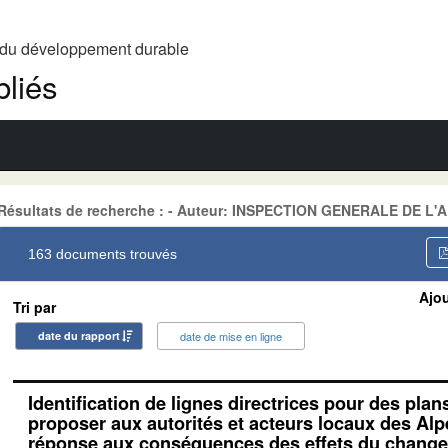
t du développement durable
liés
Résultats de recherche : - Auteur: INSPECTION GENERALE DE L'
163 documents trouvés
Ajou
Tri par
date du rapport
date de mise en ligne
Identification de lignes directrices pour des plan
proposer aux autorités et acteurs locaux des Alp
réponse aux conséquences des effets du change