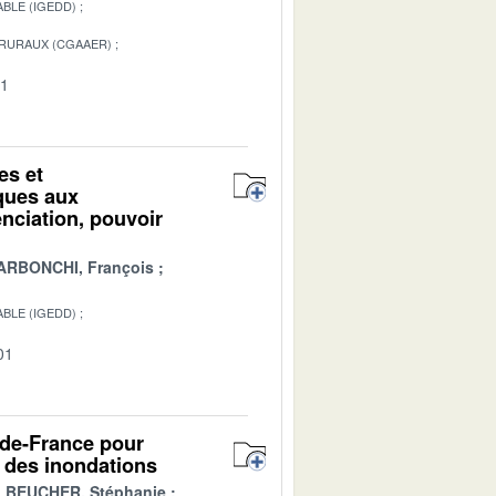
BLE (IGEDD)
 RURAUX (CGAAER)
01
es et
iques aux
renciation, pouvoir
ARBONCHI, François
BLE (IGEDD)
01
-de-France pour
r des inondations
BEUCHER, Stéphanie