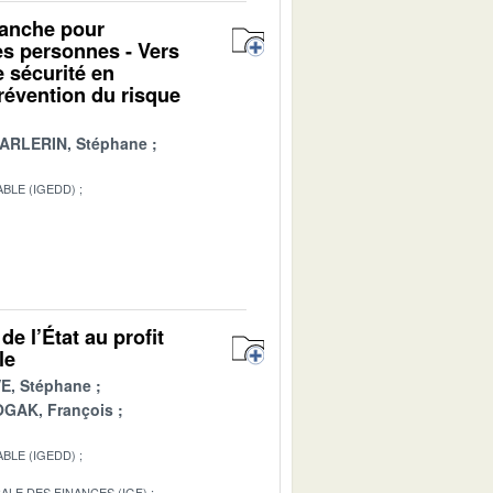
alanche pour
des personnes - Vers
e sécurité en
révention du risque
ARLERIN, Stéphane
BLE (IGEDD)
1
e l’État au profit
le
E, Stéphane
GAK, François
BLE (IGEDD)
ALE DES FINANCES (IGF)