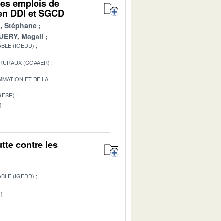
des emplois de
t en DDI et SGCD
, Stéphane
ERY, Magali
BLE (IGEDD)
 RURAUX (CGAAER)
MATION ET DE LA
GESR)
1
tte contre les
BLE (IGEDD)
01