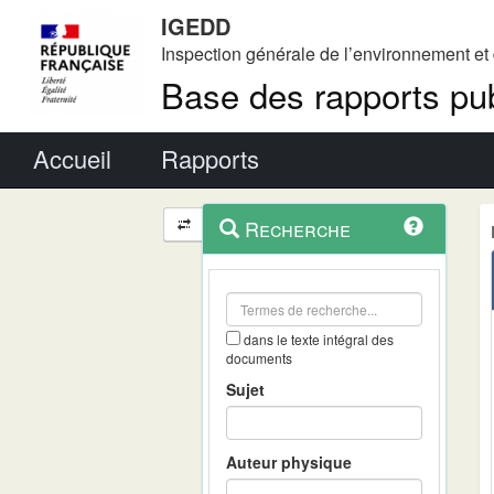
IGEDD
Inspection générale de l’environnement e
Base des rapports pub
Menu principal
Accueil
Rapports
Menu
Navigation
Recherche
contextuel
et
outils
annexes
dans le texte intégral des
documents
Sujet
Auteur physique