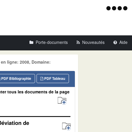
Menu
d'acce
Porte-documents
Nouveautés
Aide
 en ligne: 2008, Domaine:
PDF Bibliographie
PDF Tableau
ter tous les documents de la page
Déviation de