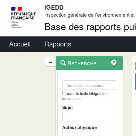
IGEDD
Inspection générale de l’environnement e
Base des rapports pub
Menu principal
Accueil
Rapports
Menu
Navigation
Recherche
contextuel
et
outils
annexes
dans le texte intégral des
documents
Sujet
Auteur physique