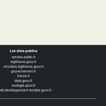
Les sites publics
service-public.fr
legifrance.gouv.fr
circulaire.legifrance.gouv.fr
gouvernement.fr
france.fr
data.gouv.fr
ecologie.gouv.fr
edd.developpement-durable.gouv.fr