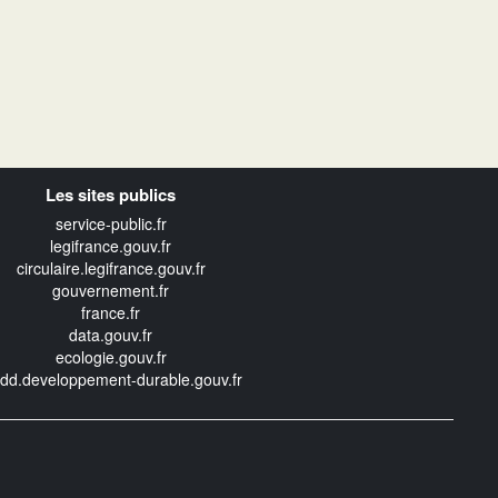
Les sites publics
service-public.fr
legifrance.gouv.fr
circulaire.legifrance.gouv.fr
gouvernement.fr
france.fr
data.gouv.fr
ecologie.gouv.fr
edd.developpement-durable.gouv.fr