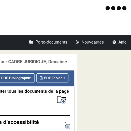
Menu
d'acce
Porte-documents
Nouveautés
Aide
tique: CADRE JURIDIQUE, Domaine:
PDF Bibliographie
PDF Tableau
ter tous les documents de la page
 d'accessibilité