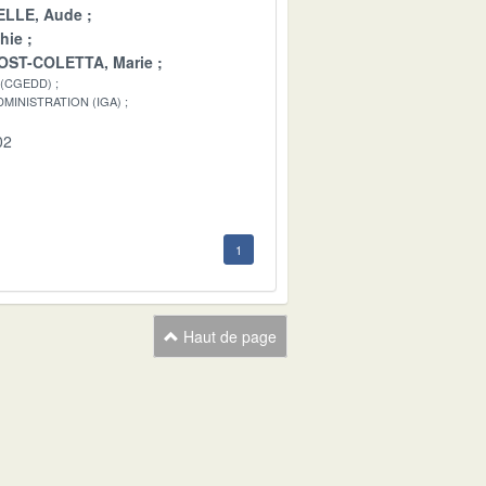
LLE, Aude
hie
OST-COLETTA, Marie
 (CGEDD)
MINISTRATION (IGA)
02
1
Haut de page