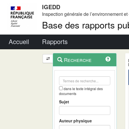
IGEDD
Inspection générale de l’environnement e
Base des rapports pub
Menu principal
Accueil
Rapports
Menu
Navigation
Recherche
contextuel
et
outils
annexes
dans le texte intégral des
documents
Sujet
Auteur physique